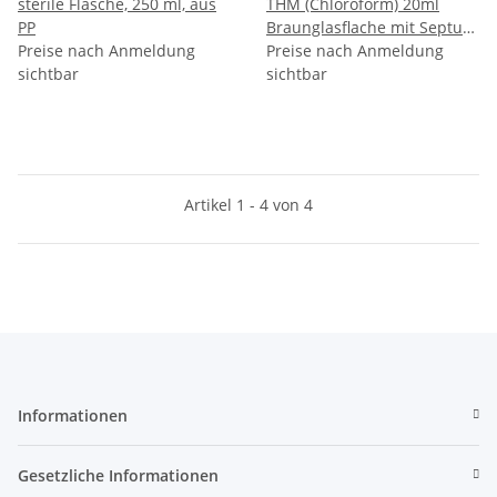
sterile Flasche, 250 ml, aus
THM (Chloroform) 20ml
PP
Braunglasflache mit Septum
Preise nach Anmeldung
(Na-Thiosulfat 20mg/l)
Preise nach Anmeldung
sichtbar
sichtbar
Artikel 1 - 4 von 4
Informationen
Gesetzliche Informationen