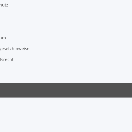
hutz
sum
egesetzhinweise
fsrecht